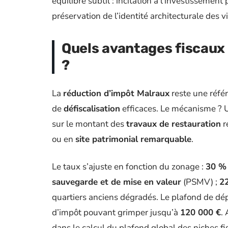
équilibre subtil : incitation à l’investissement 
préservation de l’identité architecturale des vi
Quels avantages fiscaux 
?
La
réduction d’impôt Malraux
reste une référ
de
défiscalisation
efficaces. Le mécanisme ? U
sur le montant des
travaux de restauration
r
ou en
site patrimonial remarquable
.
Le taux s’ajuste en fonction du zonage :
30 %
sauvegarde et de mise en valeur
(PSMV) ;
2
quartiers anciens dégradés. Le plafond de dé
d’impôt pouvant grimper jusqu’à
120 000 €
.
dans le calcul du plafond global des niches fi