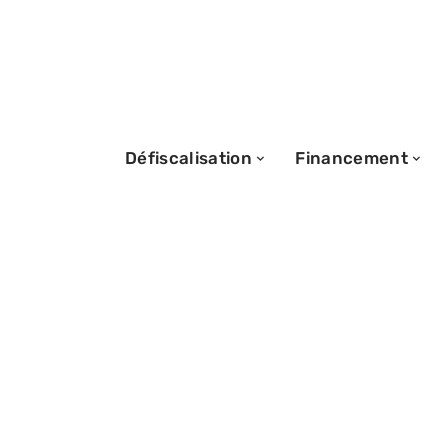
Défiscalisation
Financement
06/09/2025
Fonctionnement 
Malraux et leur
fiscaux