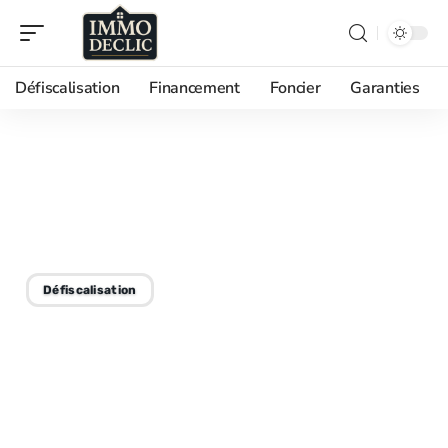
Défiscalisation
Financement
Foncier
Garanties
13/11/2025
Investir en Pinel : où éviter
de placer son argent ?
Défiscalisation