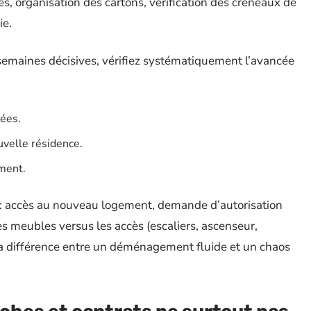
ès, organisation des cartons, vérification des créneaux de
ie.
 semaines décisives, vérifiez systématiquement l’avancée
uées.
uvelle résidence.
ement.
n : accès au nouveau logement, demande d’autorisation
s meubles versus les accès (escaliers, ascenseur,
t la différence entre un déménagement fluide et un chaos