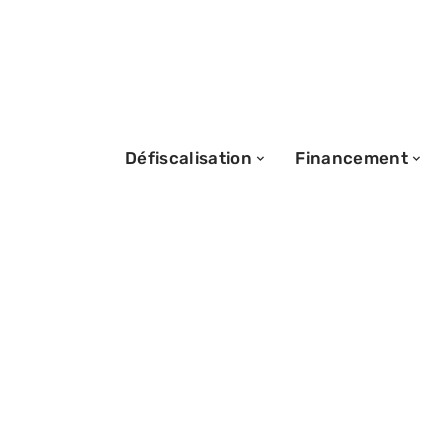
Défiscalisation
Financement
04/12/2025
Checklist démé
faut-il emporte
avant ?