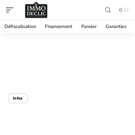
Défiscalisation
Financement
Foncier
Garanties
22/08/2025
Métiers les mieux payés
dans l’immobilier : top des
professions lucratives
Infos