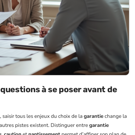
: questions à se poser avant de
, saisir tous les enjeux du choix de la
garantie
change la
utres pistes existent. Distinguer entre
garantie
s
,
caution
et
nantissement
permet d’affiner son plan de