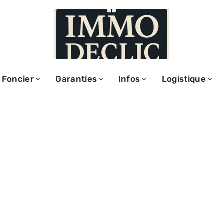
Foncier
Garanties
Infos
Logistique
othécaire et son
 essentiel