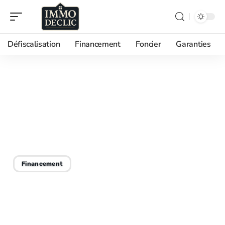
Défiscalisation
Financement
Foncier
Garanties
29/08/2025
Calcul du taux de pénalité
: méthodes et étapes
essentielles
Financement