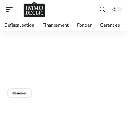
Défiscalisation
Financement
Foncier
Garanties
20/08/2025
Amo Ma Prime Adapt :
identification des acteurs
clés
Rénover